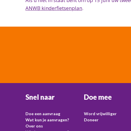
Als u niet in staat bent om op 15 juni uw tw
ANWB kinderfietsenplan
.
Snel naar
Doe mee
Doe een aanvraag
Word vrijwilliger
Wat kun je aanvragen?
Doneer
Over ons