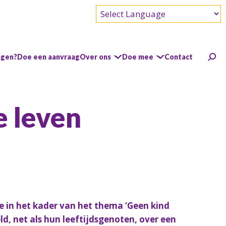
Powered by
agen?
Doe een aanvraag
Over ons
Doe mee
Contact
e leven
e in het kader van het thema ‘Geen kind
d, net als hun leeftijdsgenoten, over een