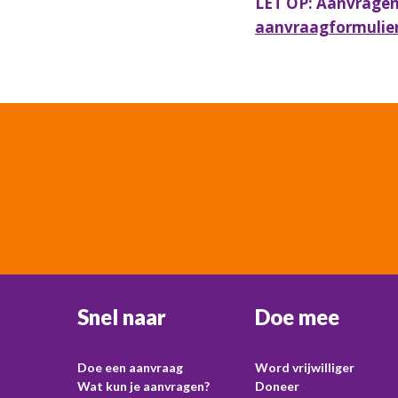
LET OP: Aanvragen 
aanvraagformulie
Snel naar
Doe mee
Doe een aanvraag
Word vrijwilliger
Wat kun je aanvragen?
Doneer