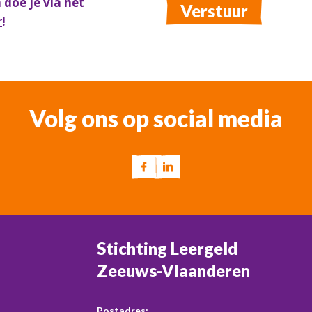
doe je via het
Verstuur
r
!
Volg ons op social media
Stichting Leergeld
Zeeuws-Vlaanderen
Postadres: