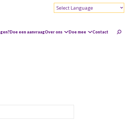
Powered by
agen?
Doe een aanvraag
Over ons
Doe mee
Contact