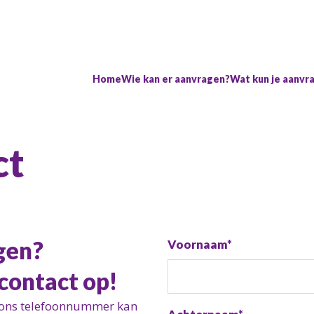
Home
Wie kan er aanvragen?
Wat kun je aanvr
ct
gen?
Call
Voornaam*
me
contact op!
back
by
f ons telefoonnummer kan