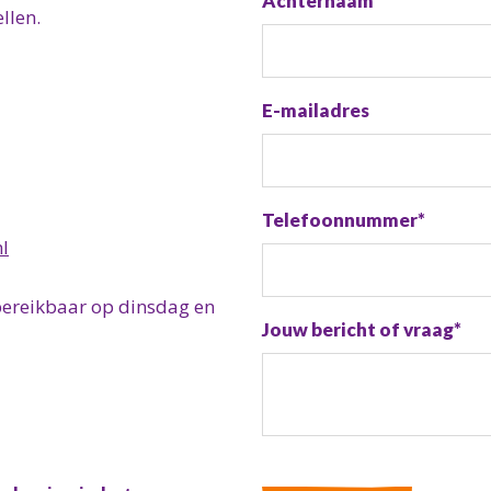
Achternaam*
fax
llen.
E-mailadres
Telefoonnummer*
nl
 bereikbaar op dinsdag en
Jouw bericht of vraag*