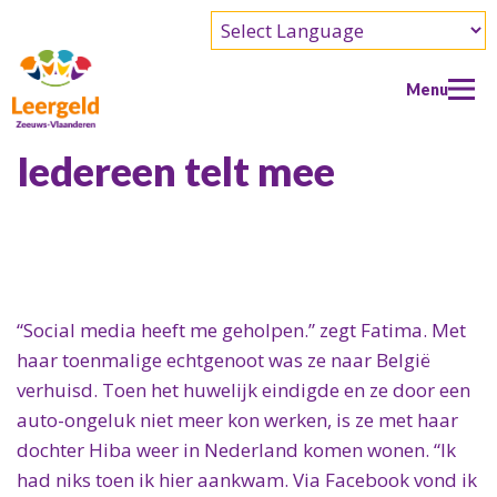
Powered by
Menu
Iedereen telt mee
Home
Wie kan er aanvragen?
Wat kun je aanvragen?
“Social media heeft me geholpen.” zegt Fatima. Met
Doe een aanvraag
haar toenmalige echtgenoot was ze naar België
Over ons
verhuisd. Toen het huwelijk eindigde en ze door een
auto-ongeluk niet meer kon werken, is ze met haar
Over ons
Doe mee
dochter Hiba weer in Nederland komen wonen. “Ik
Wie zijn wij?
Doe mee
Contact
had niks toen ik hier aankwam. Via Facebook vond ik
De Leergeldformule