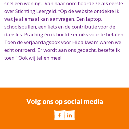
Welkom als donateur
snel een woning.” Van haar oom hoorde ze als eerste
Doel en beleid
over Stichting Leergeld. “Op de website ontdekte ik
Welkom als vrijwilliger
Jaarverslagen
wat je allemaal kan aanvragen. Een laptop,
schoolspullen, een fiets en de contributie voor de
Vacatures
dansles. Prachtig én ik hoefde er niks voor te betalen.
Folder
Toen de verjaardagsbox voor Hiba kwam waren we
echt ontroerd. Er wordt aan ons gedacht, besefte ik
toen.” Ook wij tellen mee!
Volg ons op social media